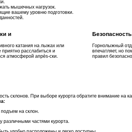
и.
жать мышечных нагрузок.
ящие вашему уровню подготовки.
данностей.
ки и
Безопасность
ивного катания на лыжах или
Горнолыжный отд
 приятно расслабиться и
впечатляет, но п
ся атмосферой апрès-ски.
правил безопасно
сть склонов. При выборе курорта обратите внимание на к
а:
подъем на склон.
 различными частями курорта.
ть удобно расположены и легко доступны.