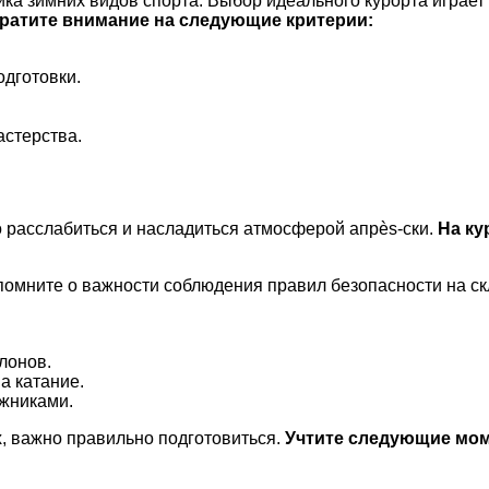
ка зимних видов спорта. Выбор идеального курорта играет
братите внимание на следующие критерии:
одготовки.
стерства.
о расслабиться и насладиться атмосферой апрès-ски.
На ку
помните о важности соблюдения правил безопасности на с
лонов.
а катание.
ыжниками.
, важно правильно подготовиться.
Учтите следующие мо