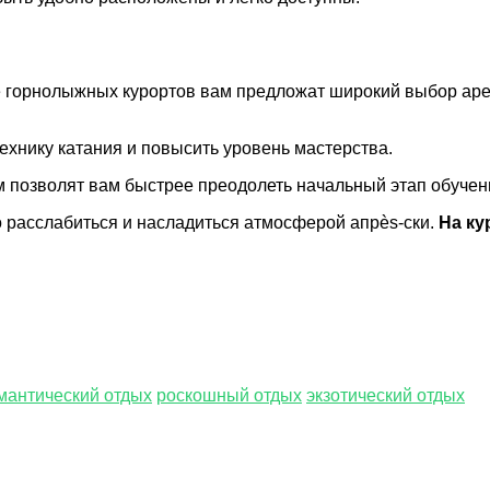
горнолыжных курортов вам предложат широкий выбор арен
хнику катания и повысить уровень мастерства.
 позволят вам быстрее преодолеть начальный этап обучен
о расслабиться и насладиться атмосферой апрès-ски.
На ку
мантический отдых
роскошный отдых
экзотический отдых