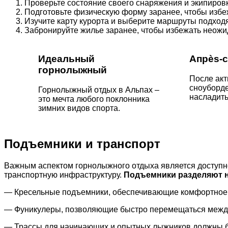
Проверьте состояние своего снаряжения и экипировк
Подготовьте физическую форму заранее, чтобы избе
Изучите карту курорта и выберите маршруты подход
Забронируйте жилье заранее, чтобы избежать неожи
Идеальный
Апрès-с
горнолыжный
После акт
сноуборде
Горнолыжный отдых в Альпах –
насладить
это мечта любого поклонника
зимних видов спорта.
Подъемники и транспорт
Важным аспектом горнолыжного отдыха является доступно
транспортную инфраструктуру.
Подъемники разделяют н
— Кресельные подъемники, обеспечивающие комфортное 
— Фуникулеры, позволяющие быстро перемещаться между
— Трассы для начинающих и опытных лыжников должны бы