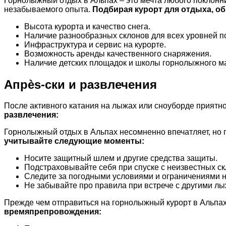
Горнолыжный отдых в Альпах – это мечта любого поклонни
незабываемого опыта.
Подбирая курорт для отдыха, о
Высота курорта и качество снега.
Наличие разнообразных склонов для всех уровней п
Инфраструктура и сервис на курорте.
Возможность аренды качественного снаряжения.
Наличие детских площадок и школы горнолыжного ма
Апрès-ски и развлечения
После активного катания на лыжах или сноуборде приятн
развлечения:
Горнолыжный отдых в Альпах несомненно впечатляет, но 
учитывайте следующие моменты:
Носите защитный шлем и другие средства защиты.
Подстраховывайте себя при спуске с неизвестных ск
Следите за погодными условиями и ограничениями н
Не забывайте про правила при встрече с другими л
Прежде чем отправиться на горнолыжный курорт в Альпах
времяпрепровождения: