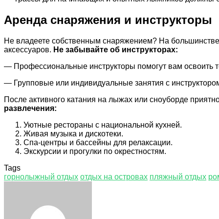
Аренда снаряжения и инструкторы
Не владеете собственным снаряжением? На большинстве 
аксессуаров.
Не забывайте об инструкторах:
— Профессиональные инструкторы помогут вам освоить те
— Групповые или индивидуальные занятия с инструктором
После активного катания на лыжах или сноуборде приятн
развлечения:
Уютные рестораны с национальной кухней.
Живая музыка и дискотеки.
Спа-центры и бассейны для релаксации.
Экскурсии и прогулки по окрестностям.
Tags
горнолыжный отдых
отдых на островах
пляжный отдых
ро
Facebook
Twitter
LinkedIn
Tumblr
Pinterest
Reddit
VKontakte
Odnoklassniki
Skype
WhatsApp
Telegram
Viber
Share
Print
via
Email