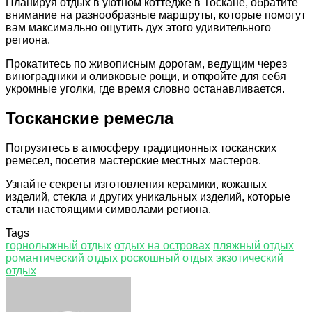
Планируя отдых в уютном коттедже в Тоскане, обратите
внимание на разнообразные маршруты, которые помогут
вам максимально ощутить дух этого удивительного
региона.
Прокатитесь по живописным дорогам, ведущим через
виноградники и оливковые рощи, и откройте для себя
укромные уголки, где время словно останавливается.
Тосканские ремесла
Погрузитесь в атмосферу традиционных тосканских
ремесел, посетив мастерские местных мастеров.
Узнайте секреты изготовления керамики, кожаных
изделий, стекла и других уникальных изделий, которые
стали настоящими символами региона.
Tags
горнолыжный отдых
отдых на островах
пляжный отдых
романтический отдых
роскошный отдых
экзотический
отдых
Facebook
Twitter
LinkedIn
Tumblr
Pinterest
Reddit
VKontakte
Odnoklassniki
Skype
WhatsApp
Telegram
Viber
Share
Print
via
Email