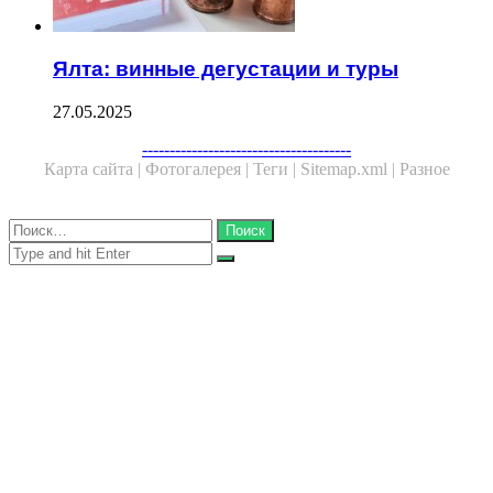
Ялта: винные дегустации и туры
27.05.2025
Facebook
Twitter
WhatsApp
Telegram
--------------------------------------
Карта сайта |
Фотогалерея |
Теги |
Sitemap.xml |
Разное
Close
Найти:
Close
Search
for