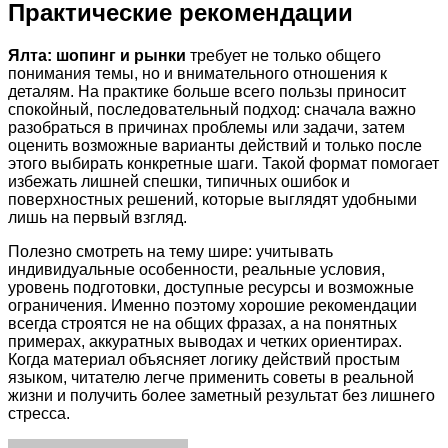
Практические рекомендации
Ялта: шопинг и рынки
требует не только общего
понимания темы, но и внимательного отношения к
деталям. На практике больше всего пользы приносит
спокойный, последовательный подход: сначала важно
разобраться в причинах проблемы или задачи, затем
оценить возможные варианты действий и только после
этого выбирать конкретные шаги. Такой формат помогает
избежать лишней спешки, типичных ошибок и
поверхностных решений, которые выглядят удобными
лишь на первый взгляд.
Полезно смотреть на тему шире: учитывать
индивидуальные особенности, реальные условия,
уровень подготовки, доступные ресурсы и возможные
ограничения. Именно поэтому хорошие рекомендации
всегда строятся не на общих фразах, а на понятных
примерах, аккуратных выводах и четких ориентирах.
Когда материал объясняет логику действий простым
языком, читателю легче применить советы в реальной
жизни и получить более заметный результат без лишнего
стресса.
Facebook
Twitter
LinkedIn
Tumblr
Pinterest
Reddit
VKontakte
Odnoklassniki
Skype
WhatsApp
Telegram
Viber
Share
Print