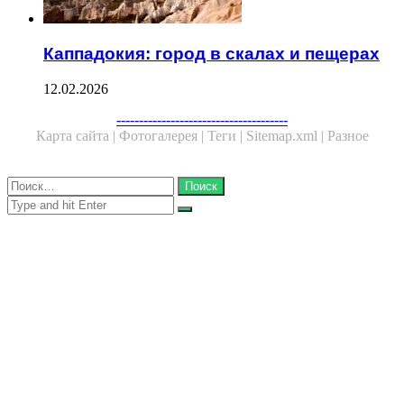
Каппадокия: город в скалах и пещерах
12.02.2026
Facebook
Twitter
WhatsApp
Telegram
--------------------------------------
Карта сайта |
Фотогалерея |
Теги |
Sitemap.xml |
Разное
Close
Найти:
Close
Search
for