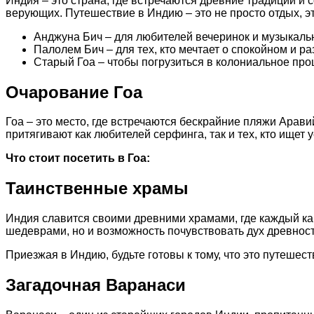
Индия – это страна, где встречаются древние традиции и
верующих. Путешествие в Индию – это не просто отдых, эт
Анджуна Бич – для любителей вечеринок и музыкаль
Палолем Бич – для тех, кто мечтает о спокойном и р
Старый Гоа – чтобы погрузиться в колониальное пр
Очарование Гоа
Гоа – это место, где встречаются бескрайние пляжи Арав
притягивают как любителей серфинга, так и тех, кто ищет 
Что стоит посетить в Гоа:
Таинственные храмы
Индия славится своими древними храмами, где каждый ка
шедеврами, но и возможность почувствовать дух древност
Приезжая в Индию, будьте готовы к тому, что это путешеств
Загадочная Варанаси