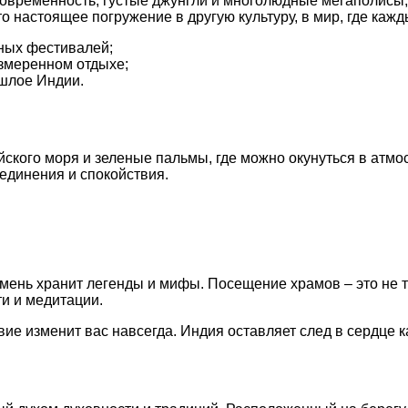
 современность, густые джунгли и многолюдные мегаполисы
о настоящее погружение в другую культуру, в мир, где каж
ных фестивалей;
азмеренном отдыхе;
ошлое Индии.
ийского моря и зеленые пальмы, где можно окунуться в атм
уединения и спокойствия.
мень хранит легенды и мифы. Посещение храмов – это не т
и и медитации.
ие изменит вас навсегда. Индия оставляет след в сердце каж