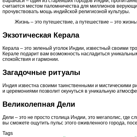
Варанаси – один из старейших городов Индии, пропитанн
считается местом паломничества для миллионов верующих.
прочувствовать мощь индийской религиозной культуры.
Жизнь – это путешествие, а путешествие – это жизнь
Экзотическая Керала
Керала – это зеленый уголок Индии, известный своими т
Керале подарит вам возможность насладиться уникальным
спокойствия и гармонии.
Загадочные ритуалы
Индия известна своими таинственными и мистическими ри
и церемониями позволит окунуться в уникальную атмосфер
Великолепная Дели
Дели – это не просто столица Индии, это мегаполис, где
вы сможете ощутить пульс этого оживленного города, пос
Tags