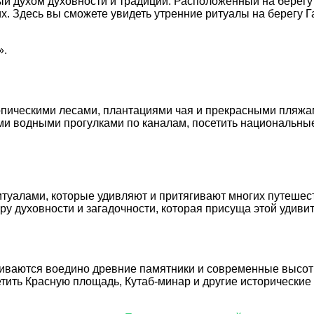
ый духом духовности и традиций. Расположенный на берегу
 Здесь вы сможете увидеть утренние ритуалы на берегу Га
».
ропическими лесами, плантациями чая и прекрасными пляж
и водными прогулками по каналам, посетить национальные
туалами, которые удивляют и притягивают многих путешес
у духовности и загадочности, которая присуща этой удивит
 сливаются воедино древние памятники и современные высот
етить Красную площадь, Кутаб-минар и другие исторические