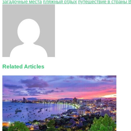
загадочные места
пляжный отдых
путешествие в страны 
Facebook
Twitter
LinkedIn
Tumblr
Pinterest
Reddit
VKontakte
Odnoklassniki
Skype
WhatsApp
Telegram
Viber
Share
Print
via
Email
Related Articles