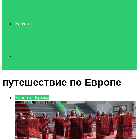
Контакты
Search
путешествие по Европе
for
Курорты Крыма