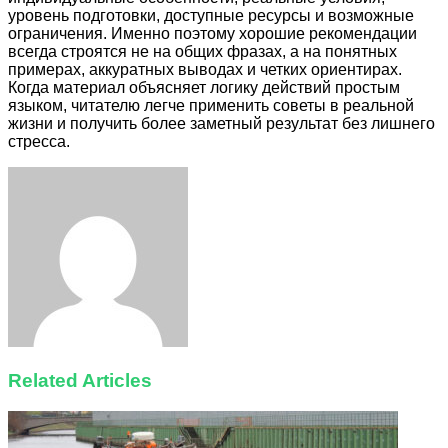
уровень подготовки, доступные ресурсы и возможные
ограничения. Именно поэтому хорошие рекомендации
всегда строятся не на общих фразах, а на понятных
примерах, аккуратных выводах и четких ориентирах.
Когда материал объясняет логику действий простым
языком, читателю легче применить советы в реальной
жизни и получить более заметный результат без лишнего
стресса.
Facebook
Twitter
LinkedIn
Tumblr
Pinterest
Reddit
VKontakte
Odnoklassniki
Skype
WhatsApp
Telegram
Viber
Share
Print
via
Email
Related Articles