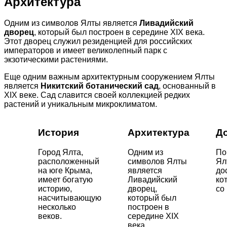
Архитектура
Одним из символов Ялты является
Ливадийский
дворец
, который был построен в середине XIX века.
Этот дворец служил резиденцией для российских
императоров и имеет великолепный парк с
экзотическими растениями.
Еще одним важным архитектурным сооружением Ялты
является
Никитский ботанический сад
, основанный в
XIX веке. Сад славится своей коллекцией редких
растений и уникальным микроклиматом.
История
Архитектура
Д
Город Ялта,
Одним из
По
расположенный
символов Ялты
Ял
на юге Крыма,
является
до
имеет богатую
Ливадийский
ко
историю,
дворец,
со
насчитывающую
который был
несколько
построен в
веков.
середине XIX
века.