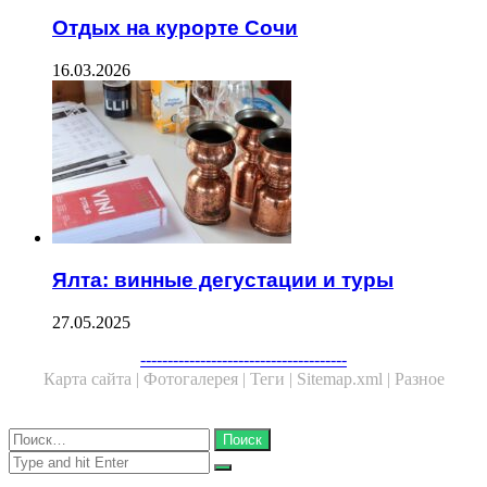
Отдых на курорте Сочи
16.03.2026
Ялта: винные дегустации и туры
27.05.2025
Facebook
Twitter
WhatsApp
Telegram
--------------------------------------
Карта сайта |
Фотогалерея |
Теги |
Sitemap.xml |
Разное
Close
Найти:
Close
Search