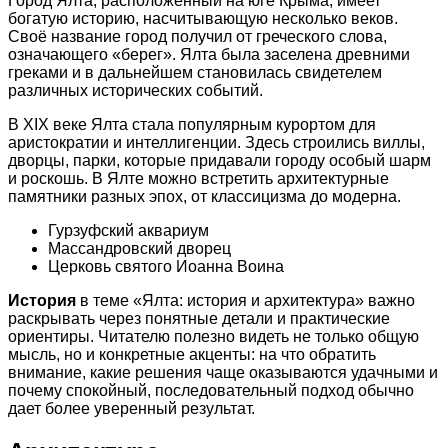
Город Ялта, расположенный на юге Крыма, имеет
богатую историю, насчитывающую несколько веков.
Своё название город получил от греческого слова,
означающего «берег». Ялта была заселена древними
греками и в дальнейшем становилась свидетелем
различных исторических событий.
В XIX веке Ялта стала популярным курортом для
аристократии и интеллигенции. Здесь строились виллы,
дворцы, парки, которые придавали городу особый шарм
и роскошь. В Ялте можно встретить архитектурные
памятники разных эпох, от классицизма до модерна.
Гурзуфский аквариум
Массандровский дворец
Церковь святого Иоанна Воина
История
в теме «Ялта: история и архитектура» важно
раскрывать через понятные детали и практические
ориентиры. Читателю полезно видеть не только общую
мысль, но и конкретные акценты: на что обратить
внимание, какие решения чаще оказываются удачными и
почему спокойный, последовательный подход обычно
дает более уверенный результат.