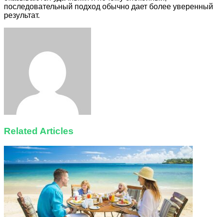
последовательный подход обычно дает более уверенный
результат.
Facebook
Twitter
LinkedIn
Tumblr
Pinterest
Reddit
VKontakte
Odnoklassniki
Skype
WhatsApp
Telegram
Viber
Share
Print
via
Email
Related Articles