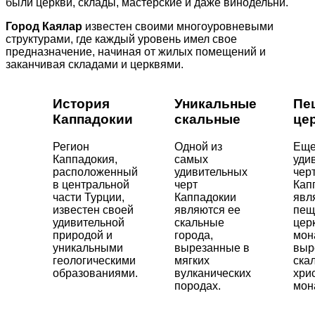
были церкви, склады, мастерские и даже винодельни.
Город Каялар
известен своими многоуровневыми
структурами, где каждый уровень имел свое
предназначение, начиная от жилых помещений и
заканчивая складами и церквями.
История
Уникальные
Пе
Каппадокии
скальные
це
Регион
Одной из
Еще
Каппадокия,
самых
уди
расположенный
удивительных
чер
в центральной
черт
Кап
части Турции,
Каппадокии
явл
известен своей
являются ее
пещ
удивительной
скальные
цер
природой и
города,
мон
уникальными
вырезанные в
выр
геологическими
мягких
ска
образованиями.
вулканических
хри
породах.
мон