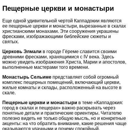
Пещерные церкви и монастыри
Еще одной удивительной чертой Каппадокии являются
ее пещерные церкви и монастыри, вырезанные в скалах
христианскими монахами. Эти сооружения украшены
фресками, изображающими библейские сюжеты и
святых.
Церковь Элмали
в городе Гёреме славится своими
древними фресками, хранящимися с IV века. Здесь
можно увидеть изображения Христа, Марии и апостолов,
выполненные мастерами того времени.
Монастырь Сельиме
представляет собой огромный
комплекс пещерных помещений, включающий церкви,
жилые комнаты и склады, расположенный на высоте в
скале.
Пещерные церкви и монастыри
в теме «Каппадокия:
город в скалах и пещерах» важно раскрывать через
понятные детали и практические ориентиры. Читателю
полезно видеть не только общую мысль, но и конкретные
акценты: на что обратить внимание, какие решения чаще
оказываются удачными и почему спокойный,