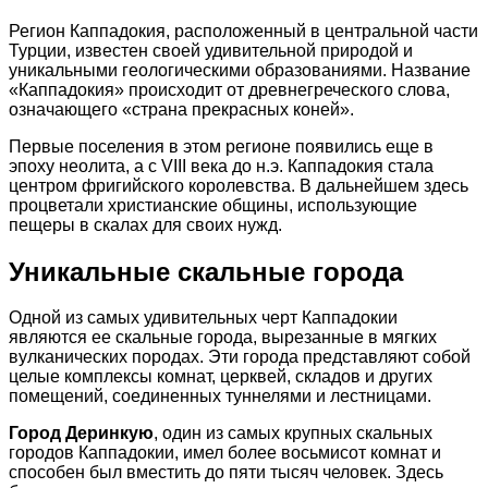
Регион Каппадокия, расположенный в центральной части
Турции, известен своей удивительной природой и
уникальными геологическими образованиями. Название
«Каппадокия» происходит от древнегреческого слова,
означающего «страна прекрасных коней».
Первые поселения в этом регионе появились еще в
эпоху неолита, а с VIII века до н.э. Каппадокия стала
центром фригийского королевства. В дальнейшем здесь
процветали христианские общины, использующие
пещеры в скалах для своих нужд.
Уникальные скальные города
Одной из самых удивительных черт Каппадокии
являются ее скальные города, вырезанные в мягких
вулканических породах. Эти города представляют собой
целые комплексы комнат, церквей, складов и других
помещений, соединенных туннелями и лестницами.
Город Деринкую
, один из самых крупных скальных
городов Каппадокии, имел более восьмисот комнат и
способен был вместить до пяти тысяч человек. Здесь