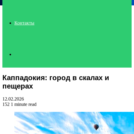
Контакты
Search
Каппадокия: город в скалах и
for
пещерах
12.02.2026
152
1 minute read