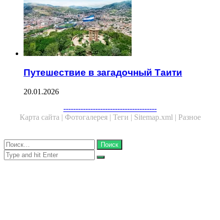
Путешествие в загадочный Таити
20.01.2026
Facebook
Twitter
WhatsApp
Telegram
--------------------------------------
Карта сайта |
Фотогалерея |
Теги |
Sitemap.xml |
Разное
Close
Найти:
Close
Search
for