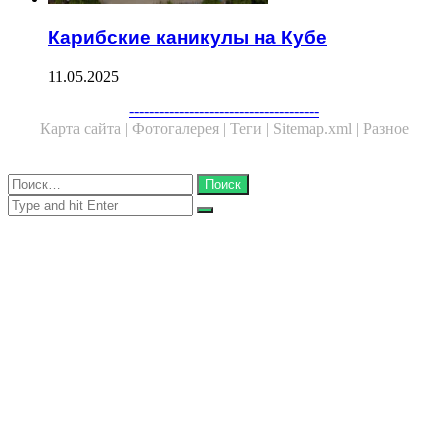
Карибские каникулы на Кубе
11.05.2025
Facebook
Twitter
WhatsApp
Telegram
--------------------------------------
Карта сайта |
Фотогалерея |
Теги |
Sitemap.xml |
Разное
Close
Найти:
Close
Search
for