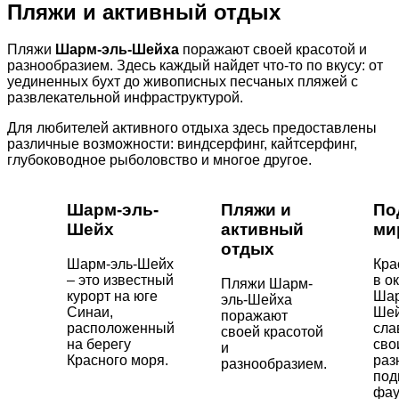
Пляжи и активный отдых
Пляжи
Шарм-эль-Шейха
поражают своей красотой и
разнообразием. Здесь каждый найдет что-то по вкусу: от
уединенных бухт до живописных песчаных пляжей с
развлекательной инфраструктурой.
Для любителей активного отдыха здесь предоставлены
различные возможности: виндсерфинг, кайтсерфинг,
глубоководное рыболовство и многое другое.
Шарм-эль-
Пляжи и
По
Шейх
активный
ми
отдых
Шарм-эль-Шейх
Кра
– это известный
в о
Пляжи Шарм-
курорт на юге
Шар
эль-Шейха
Синаи,
Ше
поражают
расположенный
сла
своей красотой
на берегу
сво
и
Красного моря.
раз
разнообразием.
под
фау