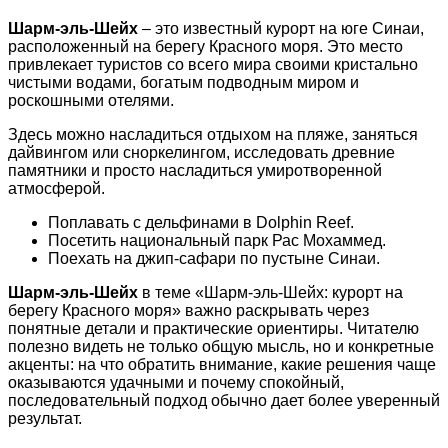
Шарм-эль-Шейх
– это известный курорт на юге Синаи,
расположенный на берегу Красного моря. Это место
привлекает туристов со всего мира своими кристально
чистыми водами, богатым подводным миром и
роскошными отелями.
Здесь можно насладиться отдыхом на пляже, заняться
дайвингом или сноркелингом, исследовать древние
памятники и просто насладиться умиротворенной
атмосферой.
Поплавать с дельфинами в Dolphin Reef.
Посетить национальный парк Рас Мохаммед.
Поехать на джип-сафари по пустыне Синаи.
Шарм-эль-Шейх
в теме «Шарм-эль-Шейх: курорт на
берегу Красного моря» важно раскрывать через
понятные детали и практические ориентиры. Читателю
полезно видеть не только общую мысль, но и конкретные
акценты: на что обратить внимание, какие решения чаще
оказываются удачными и почему спокойный,
последовательный подход обычно дает более уверенный
результат.