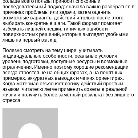
больше всего пользы приносит спокойный,
последовательный подход: сначала важно разобраться в
причинах проблемы или задачи, затем оценить
возможные варианты действий и только после этого
выбирать конкретные шаги. Такой формат помогает
избежать лишней спешки, типичных ошибок и
поверхностных решений, которые выглядят удобными
лишь на первый взгляд.
Полезно смотреть на тему шире: учитывать
индивидуальные особенности, реальные условия,
уровень подготовки, доступные ресурсы и возможные
ограничения. Именно поэтому хорошие рекомендации
всегда строятся не на общих фразах, а на понятных
примерах, аккуратных выводах и четких ориентирах.
Когда материал объясняет логику действий простым
языком, читателю легче применить советы в реальной
жизни и получить более заметный результат без лишнего
стресса.
Facebook
Twitter
LinkedIn
Tumblr
Pinterest
Reddit
VKontakte
Odnoklassniki
Skype
WhatsApp
Telegram
Viber
Share
Print
via
Email